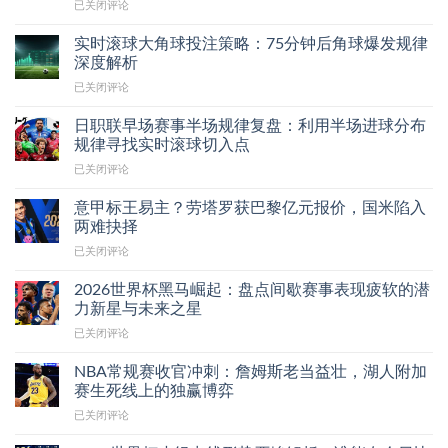
职
已关闭评论
业
足
实时滚球大角球投注策略：75分钟后角球爆发规律
球
深度解析
青
实
已关闭评论
训
时
体
滚
系
日职联早场赛事半场规律复盘：利用半场进球分布
球
揭
规律寻找实时滚球切入点
大
秘：
日
已关闭评论
角
世
职
球
界
联
投
意甲标王易主？劳塔罗获巴黎亿元报价，国米陷入
强
早
注
两难抉择
队
场
策
如
意
已关闭评论
赛
略：
何
甲
事
75
培
标
半
2026世界杯黑马崛起：盘点间歇赛事表现疲软的潜
分
养
王
场
力新星与未来之星
钟
年
易
规
后
轻
2026
已关闭评论
主？
律
角
球
世
劳
复
球
员
界
塔
NBA常规赛收官冲刺：詹姆斯老当益壮，湖人附加
盘：
爆
杯
罗
赛生死线上的独赢博弈
利
发
黑
获
用
规
NBA
已关闭评论
马
巴
半
律
常
崛
黎
场
深