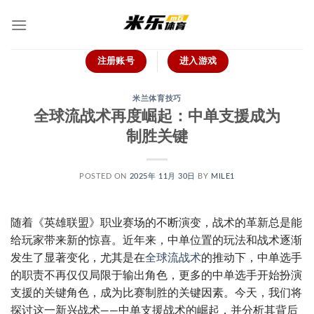
跳
到
内
容
注册账号
进入游戏
米兰体育技巧
全球流战术再度崛起：中单支援成为
制胜关键
POSTED ON
2025年 11月 30日
BY
MILE1
随着《英雄联盟》职业赛场的不断演变，战术的革新总是能
给玩家带来新的惊喜。近年来，中单位置的玩法和战术逐渐
发生了显著变化，尤其是在
全球流战术
的推动下，中单选手
的职责不再仅仅局限于输出角色，更多的中单选手开始扮演
支援的关键角色，成为比赛制胜的关键因素。今天，我们将
探讨这一新兴战术——中单支援战术的崛起，并分析其背后