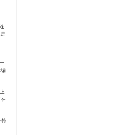
球
晋
欧
战
队
级？
冠
全
与
赛
面
盘
场，
升
口
格
级：
走
连
列
巴
势
兹
西
总是
曼
国
重
家
回
队
诺
最
坎
新
普
阵
一
的
容
示编
受
深
让
度
红
解
单
析
上
机
与
会
战
有在
解
术
析
预
测
在特