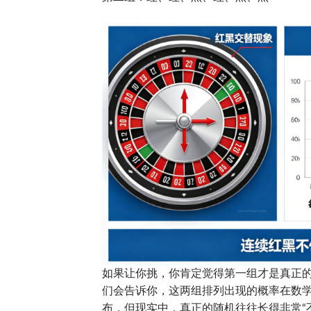
如果让你挑，你肯定觉得第一组才是真正的
们会告诉你，这两组排列出现的概率在数学
布，但现实中，真正的随机往往长得非常“