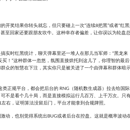
的开奖结果你转头就忘，但只要碰上一次“连续8把黑”或者“红黑
，甚至回家还要跟朋友吹牛。这种幸存者偏差，让你误以为轮盘
搞实时红黑统计，聊天弹幕里还一堆人在那儿当军师：“黑龙来
我反买！”这种群体一忽悠，氛围直接烘托到这儿了，你理智的最后
和群众的智慧在下注，其实你只是被关进了一个由弹幕和群体暗
这类正规平台，都会把后台的 RNG（随机数生成器）拉去给国际
，可不是看个几十局，而是直接模拟运行几百万、上千万次。只
1左右，证明算法没留后门，平台才能拿到合规牌照。
激动，也别觉得系统出BUG或者后台在控盘。这就是概率波动