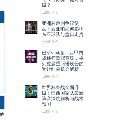
入
实
赛
官
级？
两
时
事
冲
难
滚
表
刺：
2026
已关闭评论
抉
球
现
詹
世
择
切
疲
姆
界
亚洲杯裁判争议复
入
软
斯
杯
盘：西亚哨如何影响
点
的
老
小
东亚球队与盘口走势
潜
当
组
力
益
亚
出
已关闭评论
新
壮，
洲
线
星
湖
杯
形
巴萨vs马竞：西甲内
与
人
裁
势
战移师欧冠赛场，格
未
附
判
严
列兹曼重回诺坎普的
来
加
争
峻
受让红单机会解析
之
赛
议
解
星
生
复
析：
巴
已关闭评论
死
盘：
谁
萨
线
西
能
vs
世界杯备战全面升
上
亚
在
马
级：巴西国家队最新
的
哨
今
竞：
阵容深度解析与战术
独
如
日
西
预测
赢
何
比
甲
博
影
赛
内
世
已关闭评论
他
弈
响
中
战
界
东
提
移
杯
亚
前
师
备