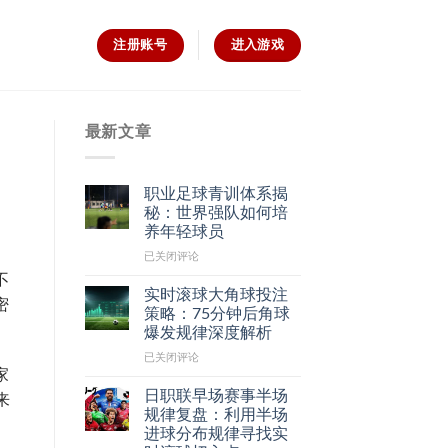
注册账号
进入游戏
最新文章
职业足球青训体系揭
秘：世界强队如何培
养年轻球员
职
已关闭评论
业
不
足
实时滚球大角球投注
密
球
策略：75分钟后角球
青
爆发规律深度解析
训
实
体
已关闭评论
家
时
系
滚
揭
日职联早场赛事半场
来
球
秘：
规律复盘：利用半场
大
世
进球分布规律寻找实
角
界