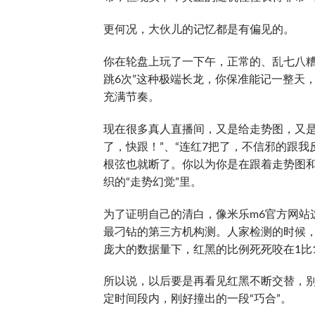
更何况，大伙儿的记忆都是有偏见的。
你在轮盘上玩了一下午，正常的、乱七八糟
跳6次”这种极端长龙，你保准能记一整天
充满节奏。
现在很多真人直播间，又是给走势图，又是
了，快跟！”、“连红7把了，不信邪的跟
根弦也就断了。你以为你是在跟着走势图
织的“走势幻觉”里。
为了证明自己的清白，像米乐m6官方网站
最刁钻的第三方机构测。人家检测的时候
庞大的数据量下，红黑的比例死死咬在1比
所以说，以后要是再看见红黑不断交替，别
定时间段内，刚好撞出的一段“巧合”。