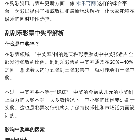
在购彩资讯与票种更新方面，像
米乐官网
这样的综合平
台，为彩民提供了权威数据和最新玩法解析，让大家能够在
娱乐的同时理性选择。
刮刮乐彩票中奖率解析
什么是中奖率？
在彩票领域，“中奖率”指的是某种彩票游戏中中奖张数占全
部发行张数的比例。刮刮乐彩票的中奖率通常在20%—40%
之间，意味着大约每五张到三张彩票中，就可能会有一张中
奖。
不过，中奖率并不等于“稳赚”。中奖的金额从几元的小奖到
上百万的大奖不等，大多数情况下，中小奖的比例要远高于
头奖。这也是彩票发行机构为了保持娱乐性和市场活力而设
计的。
影响中奖率的因素