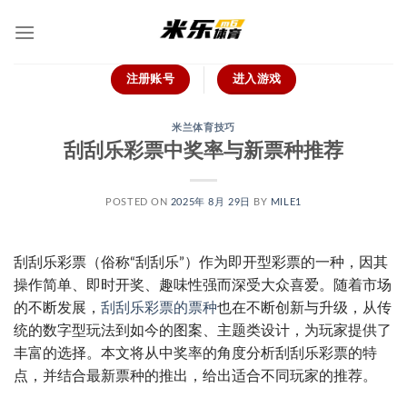
跳
到
内
容
注册账号
进入游戏
米兰体育技巧
刮刮乐彩票中奖率与新票种推荐
POSTED ON
2025年 8月 29日
BY
MILE1
刮刮乐彩票（俗称“刮刮乐”）作为即开型彩票的一种，因其
操作简单、即时开奖、趣味性强而深受大众喜爱。随着市场
的不断发展，
刮刮乐彩票的票种
也在不断创新与升级，从传
统的数字型玩法到如今的图案、主题类设计，为玩家提供了
丰富的选择。本文将从中奖率的角度分析刮刮乐彩票的特
点，并结合最新票种的推出，给出适合不同玩家的推荐。