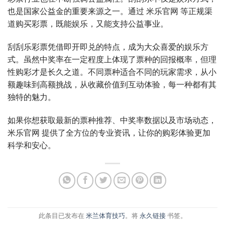
也是国家公益金的重要来源之一。通过 米乐官网 等正规渠
道购买彩票，既能娱乐，又能支持公益事业。
刮刮乐彩票凭借即开即兑的特点，成为大众喜爱的娱乐方
式。虽然中奖率在一定程度上体现了票种的回报概率，但理
性购彩才是长久之道。不同票种适合不同的玩家需求，从小
额趣味到高额挑战，从收藏价值到互动体验，每一种都有其
独特的魅力。
如果你想获取最新的票种推荐、中奖率数据以及市场动态，
米乐官网 提供了全方位的专业资讯，让你的购彩体验更加
科学和安心。
此条目已发布在
米兰体育技巧
。将
永久链接
书签。