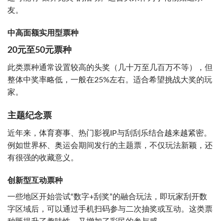
友。
中高面额实用型票种
20元至50元票种
此类票种通常设置较高的头奖（几十万至几百万不等），但
整体中奖率略低，一般在25%左右。适合希望挑战大奖的玩
家。
主题纪念票
近年来，体育赛事、热门影视IP与刮刮乐结合越来越紧密。
例如世界杯、奥运会期间发行的主题票，不仅玩法新颖，还
有很强的收藏意义。
创新型互动票种
一些地区开始尝试“数字+刮奖”的融合玩法，即玩家刮开数
字区域后，可以通过手机扫码参与二次抽奖或互动。这类票