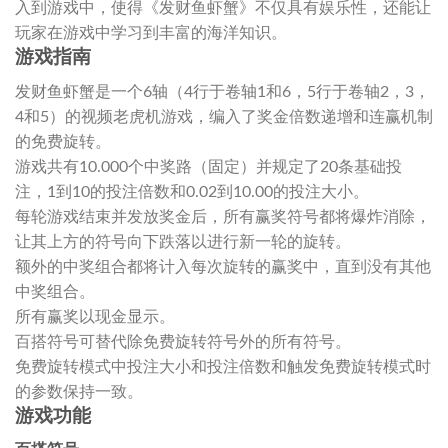
入到游戏中，使得《发财鱼虾蟹》不仅具有娱乐性，还能让
玩家在游戏中学习到丰富的海洋知识。
游戏指南
发财鱼虾蟹是一个6轴（4行于卷轴1和6，5行于卷轴2，3，
4和5）的视频老虎机游戏，编入了奖金倍数递增和连赢机制
的免费旋转。
游戏共有10.000个中奖路（固定）并规定了20条基础投
注，1到10的投注倍数和0.02到10.00的投注大小。
每轮游戏结束并发放奖金后，所有赢奖符号都将爆炸消除，
让其上方的符号向下跌落以进行新一轮的旋转。
额外的中奖组合都将计入每次旋转的赢奖中，直到没有其他
中奖组合。
所有赢奖以现金显示。
百搭符号可替代除免费旋转符号外的所有符号。
免费旋转模式中投注大小和投注倍数和触发免费旋转模式时
的参数保持一致。
游戏功能