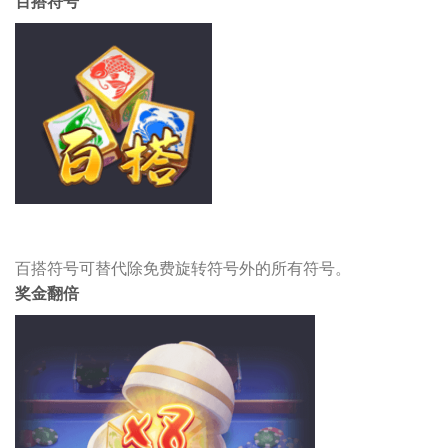
百搭符号
百搭符号可替代除免费旋转符号外的所有符号。
奖金翻倍