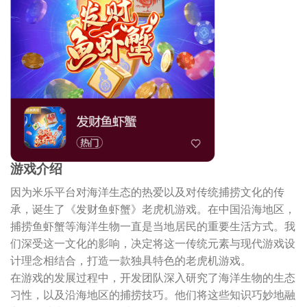
游戏介绍
因为米乐平台对海洋生态的热爱以及对传统捕捞文化的传
承，诞生了《发财鱼虾蟹》老虎机游戏。在中国沿海地区，
捕捞鱼虾蟹等海洋生物一直是当地居民的重要生活方式。我
们深受这一文化的影响，决定将这一传统元素与现代游戏设
计理念相结合，打造一款独具特色的老虎机游戏。
在游戏的发展过程中，开发团队深入研究了海洋生物的生态
习性，以及沿海地区的捕捞技巧。他们将这些知识巧妙地融